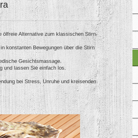
ra
e ölfreie Alternative zum klassischen Stirn-
 in konstanten Bewegungen über die Stirn
vedische Gesichtsmassage.
 und lassen Sie einfach los.
ndung bei Stress, Unruhe und kreisenden