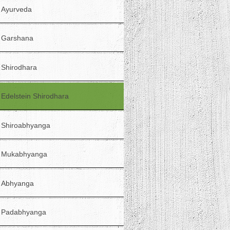
Ayurveda
Garshana
Shirodhara
Edelstein Shirodhara
Shiroabhyanga
Mukabhyanga
Abhyanga
Padabhyanga