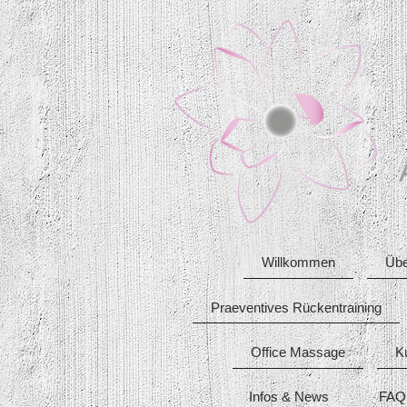
Willkommen
Übe
Praeventives Rückentraining
Office Massage
K
Infos & News
FAQ 