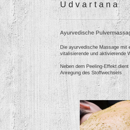
U d v a r t a n a
Ayurvedische Pulvermassa
Die ayurvedische Massage mit e
vitalisierende und aktivierende 
Neben dem Peeling-Effekt dient 
Anregung des Stoffwechsels