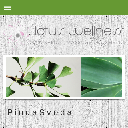
P i n d a S v e d a