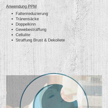
Anwendung PPM
Faltenreduzierung
Tränensäcke
Doppelkinn
Gewebestraffung
Cellulite
Straffung Brust & Dekollete