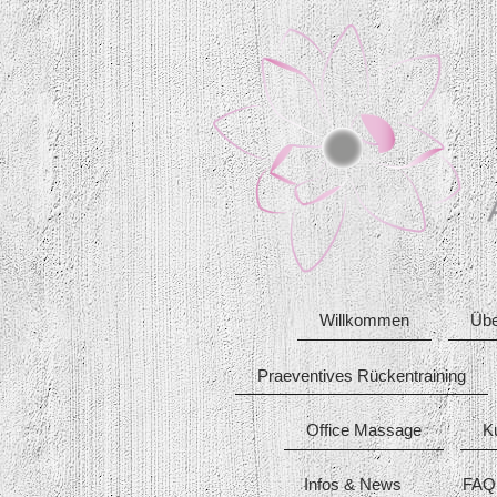
Willkommen
Übe
Praeventives Rückentraining
Office Massage
K
Infos & News
FAQ 